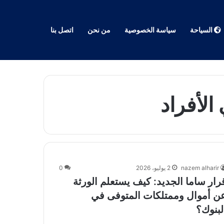
السياحة
سياسة الخصوصية
من نحن
اتصل بنا
الأفراد
nazem alharir
2 يوليو، 2026
0
رار ساما الجديد: كيف يستعلم الورثة
ن أموال وممتلكات المتوفى في
لبنوك؟