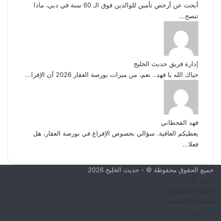
أبحث عن أرخص تأمين للوالدين فوق الـ 60 سنة في دبي، ماذا
تنصح...
إدارة فريق حديث الخليج
حياك الله يا فهد.. نعم، من ميزات بورصة العقار 2026 أن الإفرا...
فهد القحطاني
يعطيكم العافية. سؤالي بخصوص الإفراغ في بورصة العقار، هل
فعلا...
جميع الحقوق محفوظة © - حديث الخليج 2026
اتصل بنا
اتفاقية الاستخدام
سياسة الخصوصية
من نحن