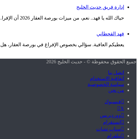
إدارة فريق حديث الخليج
حياك الله يا فهد.. نعم، من ميزات بورصة العقار 2026 أن الإفرا...
فهد القحطاني
يعطيكم العافية. سؤالي بخصوص الإفراغ في بورصة العقار، هل فع
جميع الحقوق محفوظة © - حديث الخليج 2026
اتصل بنا
اتفاقية الاستخدام
سياسة الخصوصية
من نحن
فيسبوك
X
ووردبريس
انستقرام
سناب تشات
تيلقرام