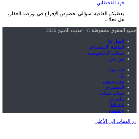
فهد القحطاني
يعطيكم العافية. سؤالي بخصوص الإفراغ في بورصة العقار،
هل فعلا...
جميع الحقوق محفوظة © - حديث الخليج 2026
اتصل بنا
اتفاقية الاستخدام
سياسة الخصوصية
من نحن
فيسبوك
X
ووردبريس
انستقرام
سناب تشات
تيلقرام
‫TikTok
واتساب
زر الذهاب إلى الأعلى