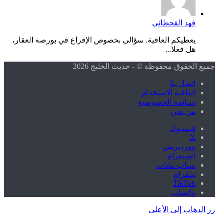
فهد القحطاني
يعطيكم العافية. سؤالي بخصوص الإفراغ في بورصة العقار،
هل فعلا...
جميع الحقوق محفوظة © - حديث الخليج 2026
اتصل بنا
اتفاقية الاستخدام
سياسة الخصوصية
من نحن
فيسبوك
X
ووردبريس
انستقرام
سناب تشات
تيلقرام
‫TikTok
واتساب
زر الذهاب إلى الأعلى