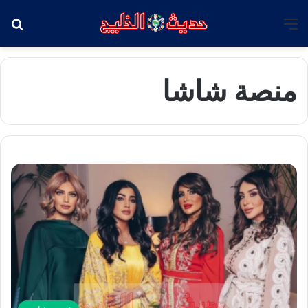
القائمة
بح
منصة شاشا