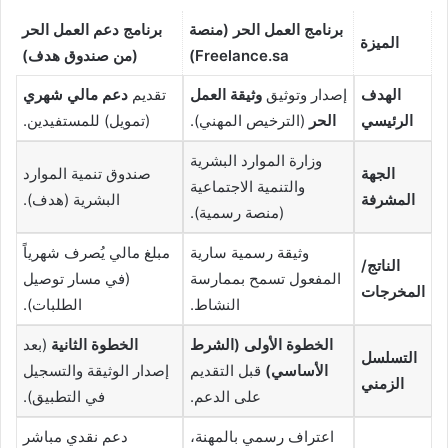
برنامج العمل الحر (منصة
برنامج دعم العمل الحر
الميزة
Freelance.sa)
(من صندوق هدف)
الهدف
إصدار وتوثيق
وثيقة العمل
تقديم
دعم مالي شهري
الرئيسي
الحر
(الترخيص المهني).
(تمويل) للمستفيدين.
وزارة الموارد البشرية
الجهة
صندوق تنمية الموارد
والتنمية الاجتماعية
المشرفة
البشرية (هدف).
(منصة رسمية).
وثيقة رسمية سارية
مبلغ مالي يُصرف شهرياً
الناتج/
المفعول تسمح بممارسة
(في مسار توصيل
المخرجات
النشاط.
الطلبات).
الخطوة الأولى (الشرط
الخطوة الثانية
(بعد
التسلسل
الأساسي)
قبل التقديم
إصدار الوثيقة والتسجيل
الزمني
على الدعم.
في التطبيق).
اعتراف رسمي بالمهنة،
دعم نقدي مباشر