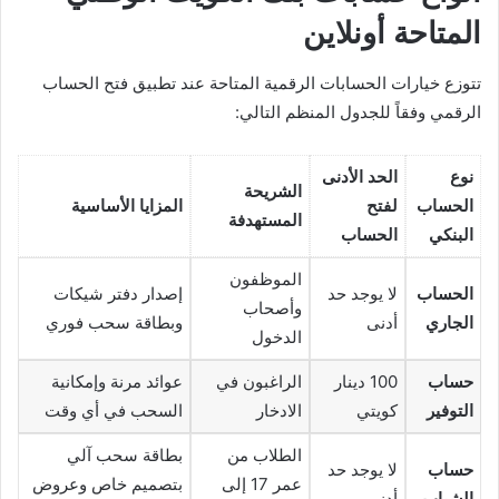
المتاحة أونلاين
تتوزع خيارات الحسابات الرقمية المتاحة عند تطبيق فتح الحساب
الرقمي وفقاً للجدول المنظم التالي:
نوع
الحد الأدنى
الشريحة
الحساب
لفتح
المزايا الأساسية
المستهدفة
البنكي
الحساب
الموظفون
الحساب
لا يوجد حد
إصدار دفتر شيكات
وأصحاب
الجاري
أدنى
وبطاقة سحب فوري
الدخول
حساب
100 دينار
الراغبون في
عوائد مرنة وإمكانية
التوفير
كويتي
الادخار
السحب في أي وقت
الطلاب من
بطاقة سحب آلي
حساب
لا يوجد حد
عمر 17 إلى
بتصميم خاص وعروض
الشباب
أدنى