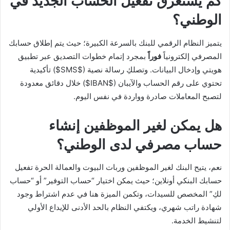
كم يستغرق تفعيل الحساب الجديد في
الوطني؟
يتميز النظام الرقمي للبنك بالسرعة الكبيرة؛ حيث يتم إطلاق حسابك
المصرفي إلكترونياً
فوراً
بمجرد إتمام خطوات التصديق عبر تطبيق
هويتي وإدخال البيانات. وتصلكِ رسالة نصية (
$SMS$
) تأكيدية
تحتوي على رقم الحساب والآيبان (
$IBAN$
) خلال دقائق معدودة
لتصبح المعاملات صادرة وواردة في نفس اليوم.
هل يمكن لغير الموظفين إنشاء
حساب مصرفي لدى الوطني؟
نعم، يتيح البنك لغير الموظفين وربات البيوت والعمالة الحرة تفعيل
حسابك البنكي أونلاين؛ حيث يمكن اختيار “حساب التوفير” أو “حساب
لكِ” المخصص للسيدات، وتكمن الميزة هنا في عدم اشتراط وجود
شهادة راتب شهري، ويكتفي النظام بالحد الأدنى للإيداع الأولي
لتنشيط الخدمة.